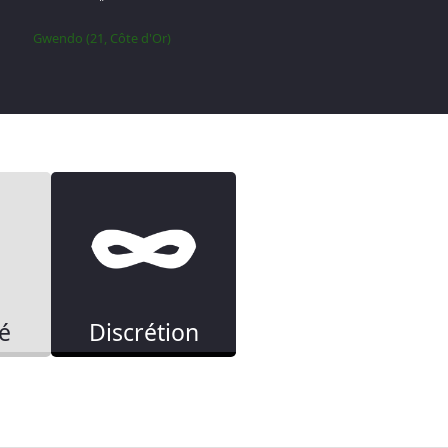
"
Gwendo (21, Côte d'Or)
té
Discrétion