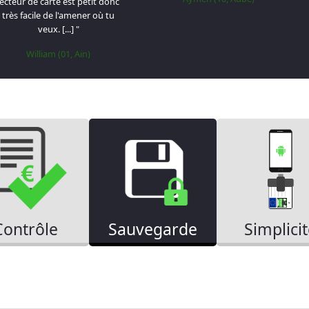
lecteur de carte est petit donc
très facile de l'amener où tu
veux. [...]
"
William (01, Ain)
Contrôle
Sauvegarde
Simplici