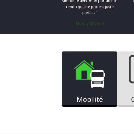
simplicité avec mon portable le
rendu qualité prix est juste
parfait. "
Mc Coy (01, Ain)
Mobilité