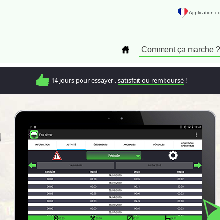
Application 
Comment ça marche ?
14 jours pour essayer ,
satisfait ou remboursé
!